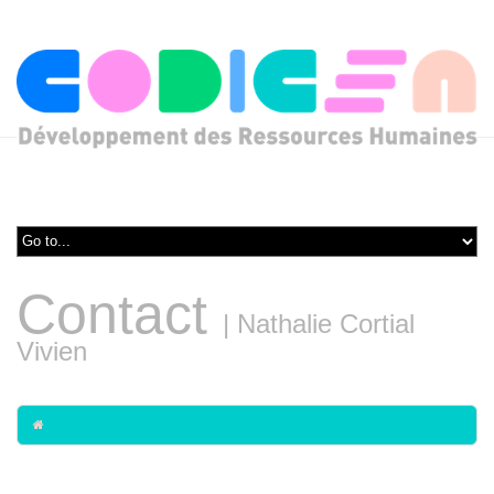
Contact
|
Nathalie Cortial
Vivien